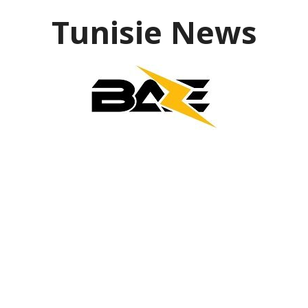
Aller
Tunisie News
au
contenu