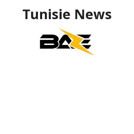
Aller
Tunisie News
au
contenu