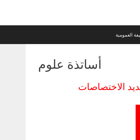
ة العمومية
أساتذة علوم
يد الاختصاصات