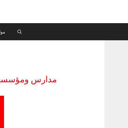
موا
مدارس ومؤسسات 