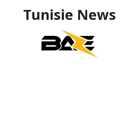
Aller
Tunisie News
au
contenu