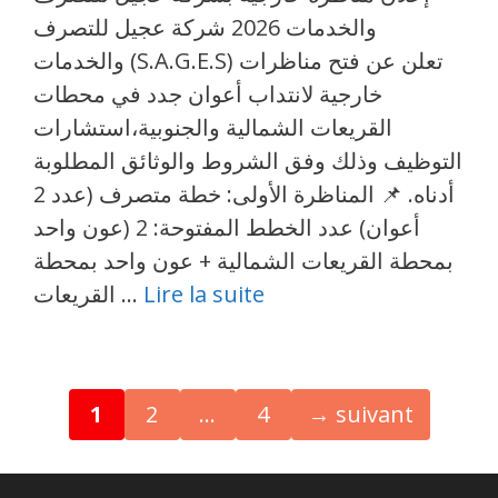
والخدمات 2026 شركة عجيل للتصرف
والخدمات (S.A.G.E.S) تعلن عن فتح مناظرات
خارجية لانتداب أعوان جدد في محطات
القريعات الشمالية والجنوبية،استشارات
التوظيف وذلك وفق الشروط والوثائق المطلوبة
أدناه. 📌 المناظرة الأولى: خطة متصرف (عدد 2
أعوان) عدد الخطط المفتوحة: 2 (عون واحد
بمحطة القريعات الشمالية + عون واحد بمحطة
Lire la suite
القريعات …
Navigation
Page
Page
Page
1
2
…
4
→
suivant
des
articles