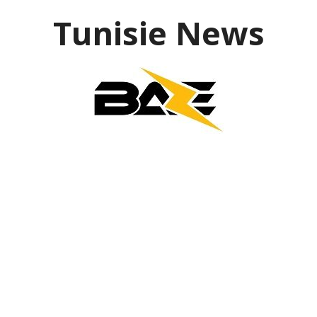
Aller
Tunisie News
au
contenu