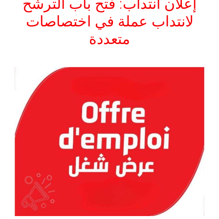
إعلان انتداب: فتح باب الترشح
لانتداب عملة في اختصاصات
متعددة