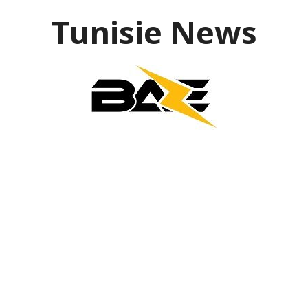
Aller
Tunisie News
au
contenu