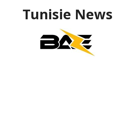
Aller
Tunisie News
au
contenu