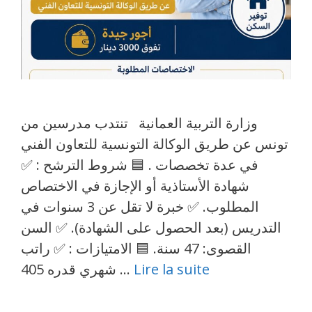
وزارة التربية العمانية تنتدب مدرسين من
تونس عن طريق الوكالة التونسية للتعاون الفني
في عدة تخصصات . 🟦 شروط الترشح : ✅
شهادة الأستاذية أو الإجازة في الاختصاص
المطلوب. ✅ خبرة لا تقل عن 3 سنوات في
التدريس (بعد الحصول على الشهادة). ✅ السن
القصوى: 47 سنة. 🟦 الامتيازات : ✅ راتب
شهري قدره 405 …
Lire la suite