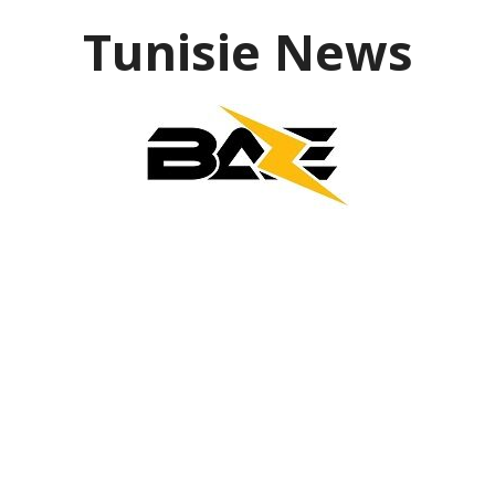
Aller
Tunisie News
au
contenu