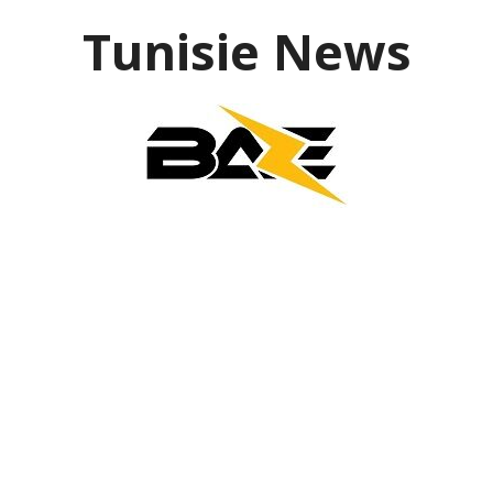
Aller
Tunisie News
au
contenu