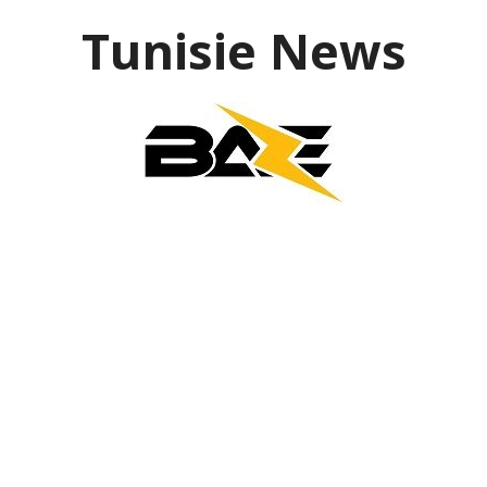
Aller
Tunisie News
au
contenu