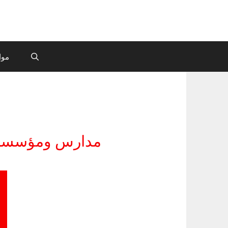
موا
مدارس ومؤسسات 