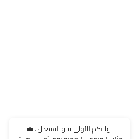
بوابتكم الأولى نحو التشغيل . 💼
مئات العروض اليومية (وظائف، تربصات،