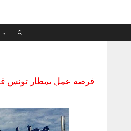
موا
فرصة عمل بمطار تونس قرطا