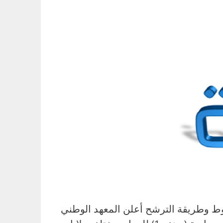
راب الجمهورية.. الشروط وطريقة الترشح أعلن المعهد الوطني