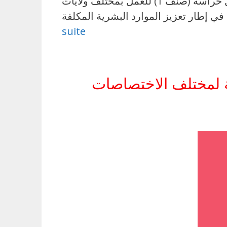
للتراث التابع لوزارة الشؤون الثقافية عن فتح مناظرة خارجية بالاختبارات لانتداب 50 عامل حراسة (صنف 1) للعمل بمختلف ولايات
suite
 لمختلف الاختصاصات