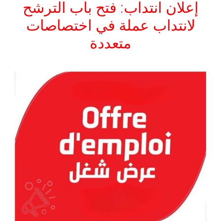
إعلان انتداب: فتح باب الترشح
لانتداب عملة في اختصاصات
متعددة