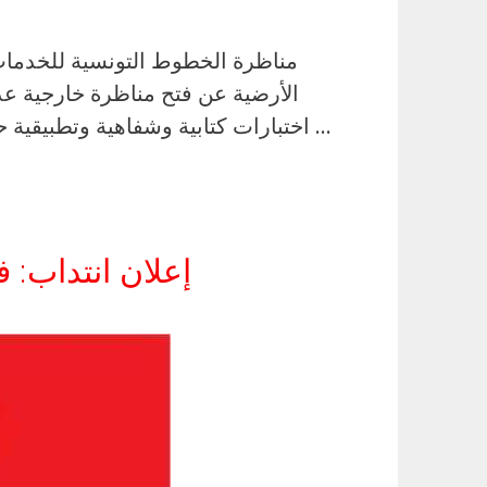
اختبارات كتابية وشفاهية وتطبيقية حسب الاختصاصات المطلوبة.الخطابة العامة وتندرج هذه المناظرة في إطار دعم الموارد البشرية …
إعلان انتداب: 