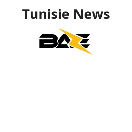
Aller
Tunisie News
au
contenu