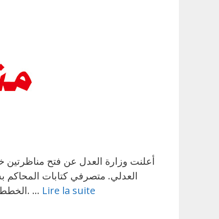
العدلي. متصرفي كتابات المحاكم بس
Lire la suite
الخطط المفتوحة: 98 خطة. بداية التسجيل عن بعد: 10 جوان 2026. غلق باب الترشحات: 30 جوان 2026. …