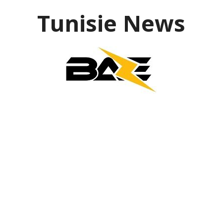
Aller
Tunisie News
au
contenu