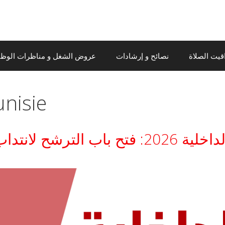
قيت الصلاة
نصائح و إرشادات
عروض الشغل و مناظرات الوظيف
unisie
شح لانتداب ضباط شرطة