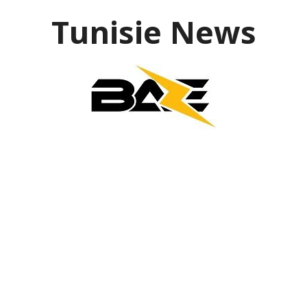
Aller
Tunisie News
au
contenu