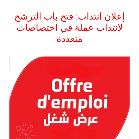
إعلان انتداب: فتح باب الترشح
لانتداب عملة في اختصاصات
متعددة