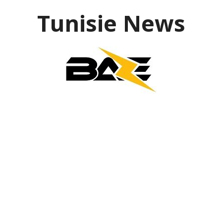
Aller
Tunisie News
au
contenu