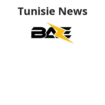
Aller
Tunisie News
au
contenu