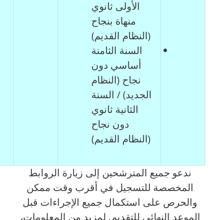
الأولى ثانوي
منهاة بنجاح
(النظام القديم)
السنة الثامنة
أساسي دون
نجاح (النظام
الجديد) / السنة
الثانية ثانوي
دون نجاح
(النظام القديم)
ندعو جميع المترشحين إلى زيارة الروابط
المخصصة للتسجيل في أقرب وقت ممكن
والحرص على استكمال جميع الإجراءات قبل
الموعد النهائي للتقديم. لمزيد من المعلومات،