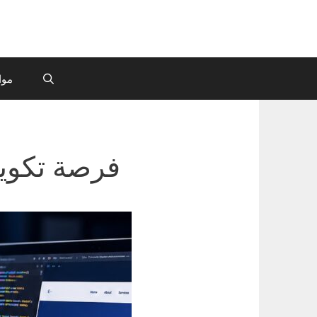
موا
فرصة تكوين