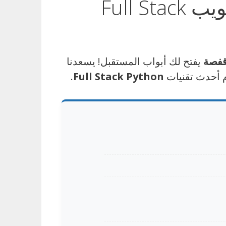
🚀 فرصة ذهبية: دورة تكوينية مجانية في تطوير الويب Full Stack
قفصة
يفتح لك أبواب المستقبل! يسعدنا
م أحدث تقنيات
Full Stack Python
.