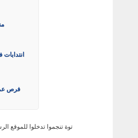
من
انتدابات ف
فرص عمل
توة تنجموا تدخلوا للموقع ال