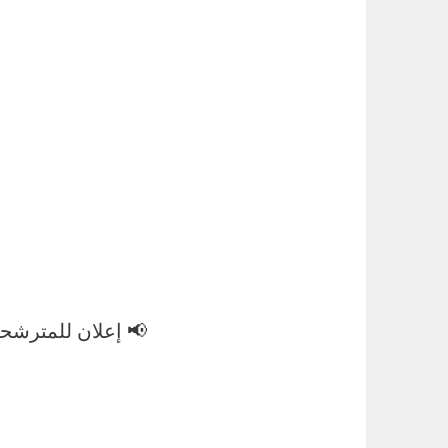
📢 إعلان للمترشحين لم