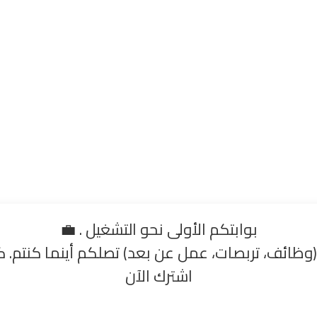
بوابتكم الأولى نحو التشغيل . 💼
وظائف، تربصات، عمل عن بعد) تصلكم أينما كنتم. كن
اشترك الآن