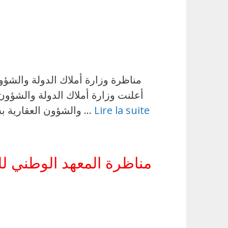
Lire la suite
والشؤون العقارية بسلك أعوان الوزارة، وذلك طبقًا لقرار وزير أملاك الدولة والشؤون العقارية المؤرخ في 06 جويلية …
مناظرة المعهد الوطني للتراث 2026: انتداب 50 عامل حراسة : آخر 