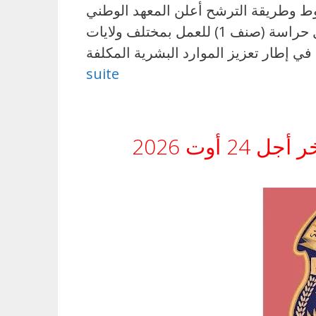
راب الجمهورية.. الشروط وطريقة الترشح أعلن المعهد الوطني
للتراث التابع لوزارة الشؤون الثقافية عن فتح مناظرة خارجية بالاختبارات لانتداب 50 عامل حراسة (صنف 1) للعمل بمختلف ولايات
suite