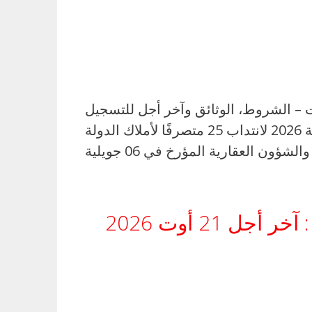
 انتداب 25 متصرفًا في عدة اختصاصات – الشروط، الوثائق وآخر أجل للتسجيل
أعلنت وزارة أملاك الدولة والشؤون العقارية عن فتح مناظرة خارجية بالاختبارات بعنوان سنة 2026 لانتداب 25 متصرفًا لأملاك الدولة