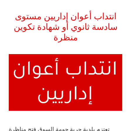
انتداب أعوان إداريين مستوى
سادسة ثانوي أو شهادة تكوين
منظرة
تعتزم بلدية جربة حومة السوق فتح مناظرة