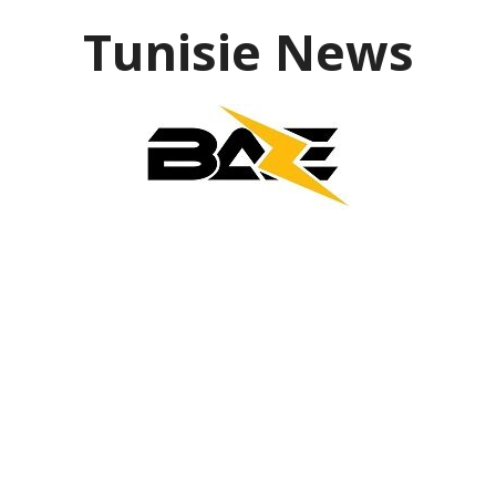
Aller
Tunisie News
au
contenu