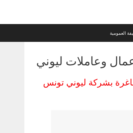
ة العمومية
مال وعاملات ليوني
ني تونس (LEONI): عاملات، حراس ومساعدين | رواتب مغرية