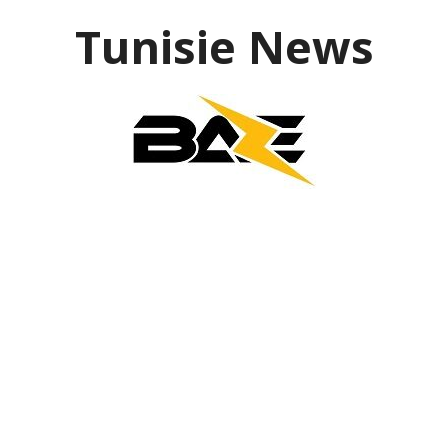
Aller
Tunisie News
au
contenu