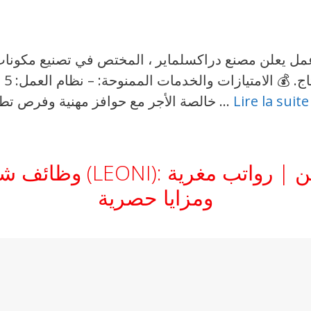
اب: أكثر من 1500 فرصة عمل يعلن مصنع دراكسلماير ، المختص في تصني
فري
Lire la suite
خالصة الأجر مع حوافز مهنية وفرص تطور مهني. – التغطية الصحية: تأمين صحي …
وظائف شاغرة بشركة ليو
ومزايا حصرية