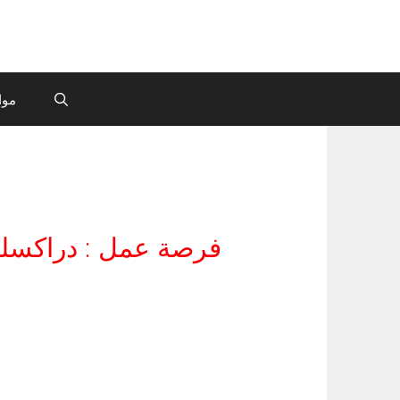
موا
فرصة عمل : دراكسلماير تفتح ب