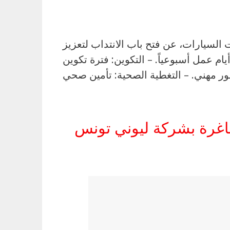
ع مكونات السيارات، عن فتح باب الانتداب لتعزيز
ق عمله من العاملات وعمال الإنتاج. 💰 الامتيازات والخدمات الممنوحة: – نظام العمل: 5 أيام عمل أسبوعياً. – التكوين: فترة تكوين
ني تونس (LEONI): عاملات، حراس ومساعدين | رواتب مغرية