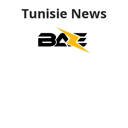
Aller
Tunisie News
au
contenu