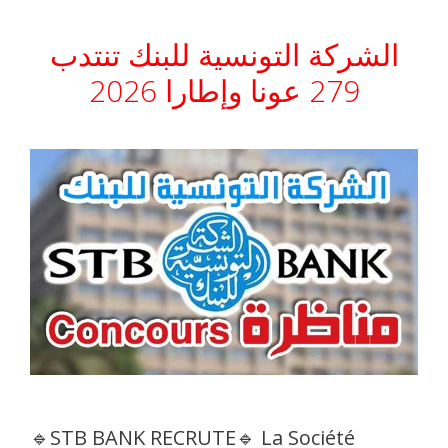
الشركة التونسية للبنك تنتدب
279 عونا وإطارا 2026
🔹STB BANK RECRUTE🔹 La Société