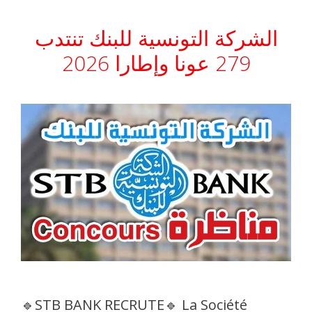
الشركة التونسية للبنك تنتدب
279 عونا وإطارا 2026
🔹STB BANK RECRUTE🔹 La Société