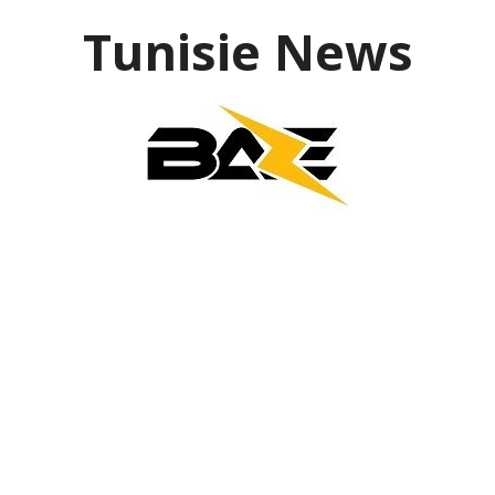
Aller
Tunisie News
au
contenu