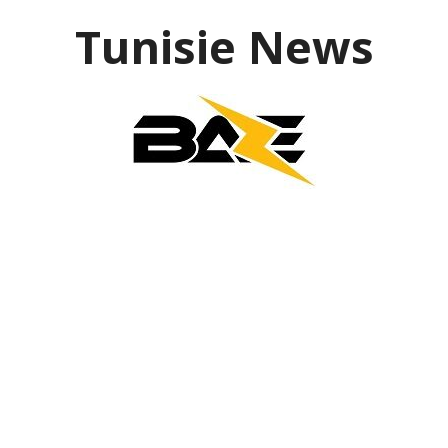
Aller
Tunisie News
au
contenu