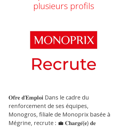
plusieurs profils
𝐎𝐟𝐫𝐞 𝐝’𝐄𝐦𝐩𝐥𝐨𝐢 Dans le cadre du
renforcement de ses équipes,
Monogros, filiale de Monoprix basée à
Mégrine, recrute : 💼 𝐂𝐡𝐚𝐫𝐠𝐞́(𝐞) 𝐝𝐞