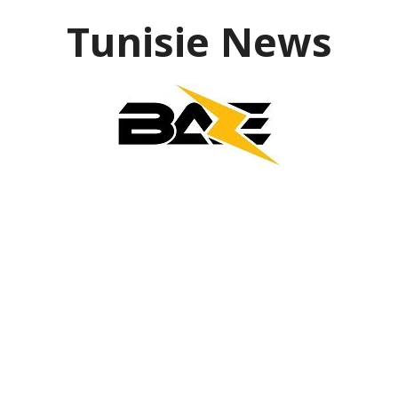
Aller
Tunisie News
au
contenu