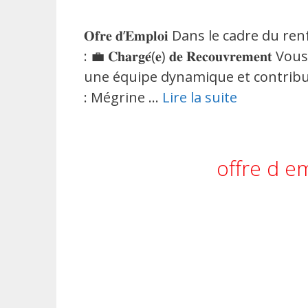
𝐎𝐟𝐫𝐞 𝐝’𝐄𝐦𝐩𝐥𝐨𝐢 Dans le cadr
: 💼 𝐂𝐡𝐚𝐫𝐠𝐞́(𝐞) 𝐝𝐞 𝐑𝐞𝐜𝐨𝐮𝐯𝐫
une équipe dynamique et contribuez
: Mégrine …
Lire la suite
offre d e