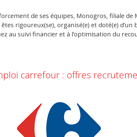
e du renforcement de ses équipes, Monogros, filiale
𝐞𝐦𝐞𝐧𝐭 Vous êtes rigoureux(se), organisé(e) et doté(e)
 au suivi financier et à l’optimisation du recou
mploi carrefour : offres recruteme