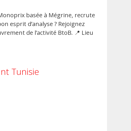
 de Monoprix basée à Mégrine, recrute
 d’un bon esprit d’analyse ? Rejoignez
vrement de l’activité BtoB. 📍 Lieu
nt Tunisie