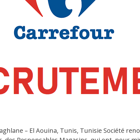
ghlane – El Aouina, Tunis, Tunisie Société ren
er des Responsables Magasins qui ont pour mis