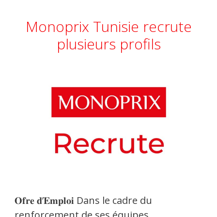
Monoprix Tunisie recrute
plusieurs profils
𝐎𝐟𝐫𝐞 𝐝’𝐄𝐦𝐩𝐥𝐨𝐢 Dans le cadre du
renforcement de ses équipes,