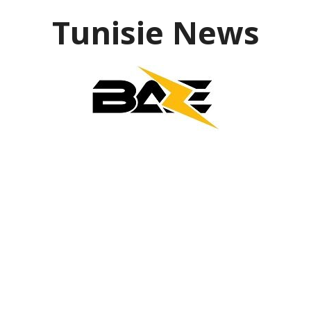
Aller
Tunisie News
au
contenu