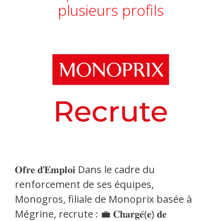
plusieurs profils
𝐎𝐟𝐫𝐞 𝐝’𝐄𝐦𝐩𝐥𝐨𝐢 Dans le cadre du
renforcement de ses équipes,
Monogros, filiale de Monoprix basée à
Mégrine, recrute : 💼 𝐂𝐡𝐚𝐫𝐠𝐞́(𝐞) 𝐝𝐞