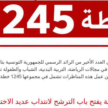
يفتح باب الترشح لانتداب عديد الاختصا