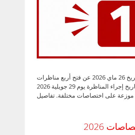
أعلنت وزارة الشباب والرياضة في العدد الأخير من الرائد الرسمي للجمهورية التونسية بتاريخ 26 ماي 2026 عن فتح أربع مناظرات
خارجية بالملفات لتعزيز الإطار البشري في مجالات الرياضة، التربية البدنية، الشباب والطفولة تاريخ إجراء المناظرة يوم 29 جويلية 2026
صات 2026