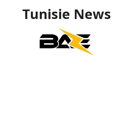
Aller
Tunisie News
au
contenu