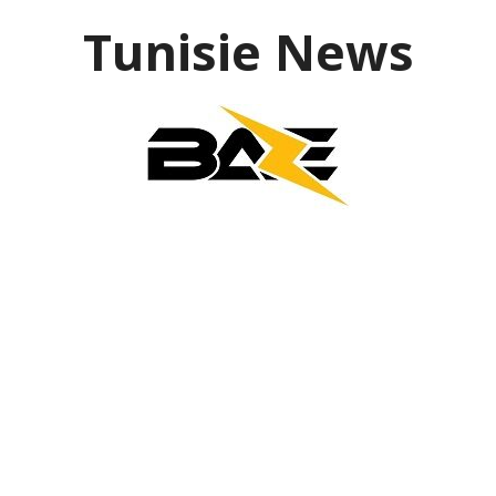
Aller
Tunisie News
au
contenu