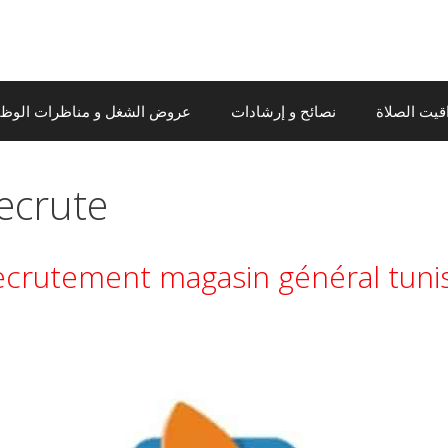
قيت الصلاة
نصائح و إرشادات
عروض الشغل و مناظرات الوظيف
ecrute
crutement magasin général tuni