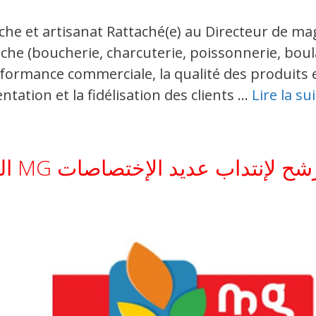
e et artisanat Rattaché(e) au Directeur de mag
e (boucherie, charcuterie, poissonnerie, boulan
ormance commerciale, la qualité des produits et 
ientation et la fidélisation des clients …
Lire la su
المغازة العامة MG إنتداب عديد الإختصاصات