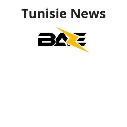
Aller
Tunisie News
au
contenu